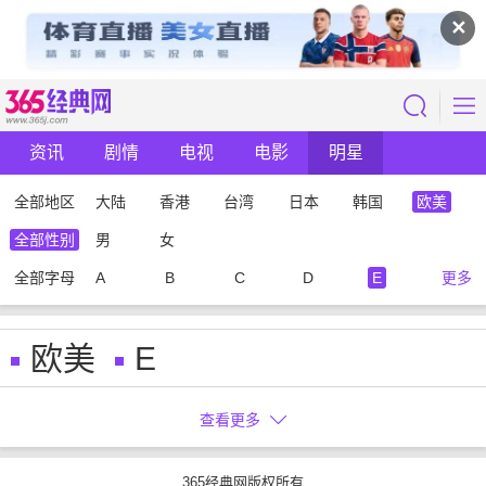
✕
资讯
剧情
电视
电影
明星
全部地区
大陆
香港
台湾
日本
韩国
欧美
全部性别
男
女
全部字母
A
B
C
D
E
更多
欧美
E
查看更多
365经典网版权所有