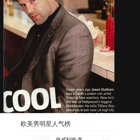
欧美男明星人气榜
格威利姆·李