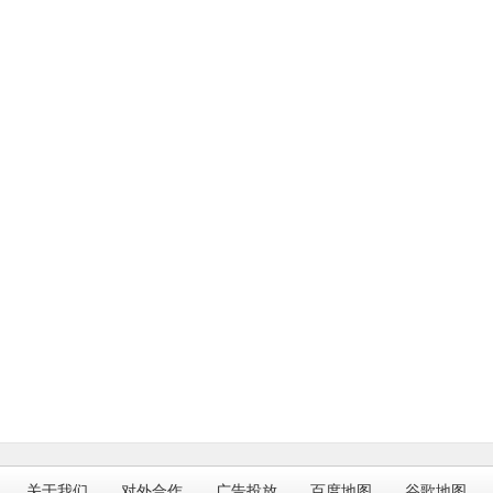
关于我们
对外合作
广告投放
百度地图
谷歌地图