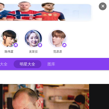
✕
陈伟霆
吴宣仪
范丞丞
大全
明星大全
图库