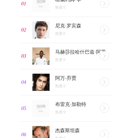
01
热度:0
尼克·罗宾森
02
热度:0
马赫莎拉哈什巴兹·阿里
03
热度:0
阿万·乔贾
04
热度:0
布雷克·加勒特
05
热度:0
杰森斯坦森
06