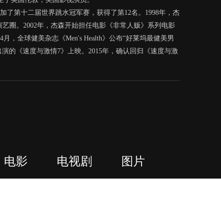
加了第十二届世界跳水冠军赛，获得了第12名。1998年，杰
艺圈。2002年，杰森开始担任电影《非常人贩》系列电影
月，全球健美杂志《Men's Health》公布“好莱坞最健美男
森出演的《速度与激情7》上映。2015年，确认回归《速度与激
电影
电视剧
图片