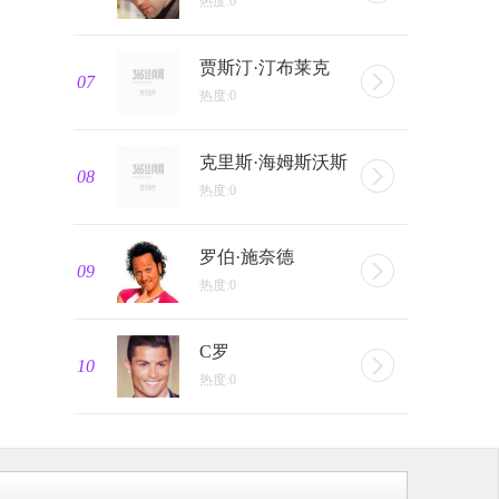
热度:0
贾斯汀·汀布莱克
07
热度:0
克里斯·海姆斯沃斯
08
热度:0
罗伯·施奈德
09
热度:0
C罗
10
热度:0