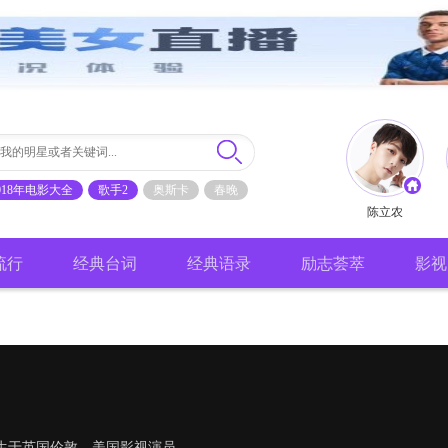
018年电影大全
歌手2
奥斯卡
春晚
陈立农
流行
经典台词
经典语录
励志荟萃
影视
26日出生于英国伦敦，美国影视演员。