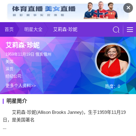
✕
首页
明星大全
艾莉森·珍妮
艾莉森·珍妮
1959年11月19日 俄亥俄州
美国
演员
经纪公司:
更多个人资料>>
热度：0
明星简介
艾莉森·珍妮(Allison Brooks Janney)，生于1959年11月19
日，是美国著名
...