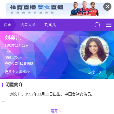
✕
首页
明星大全
刘奕儿
刘奕儿
1992年11月12日
中国
演员 170cm
经纪公司: 群星瑞智
更多个人资料>>
热度：0
明星简介
刘奕儿，1992年11月12日出生，中国台湾女演员。
...
展开