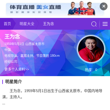
✕
首页
明星大全
王为念
王为念
1959年5月1日 山西省太原市
中国
电视导演、嘉宾主持、节目策划 180cm
经纪公司:
更多个人资料>>
热度：0
明星简介
王为念，1959年5月1日出生于山西省太原市，中国内地导
演，主持人。
...