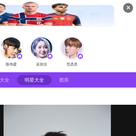
✕
陈伟霆
吴宣仪
范丞丞
大全
明星大全
图库