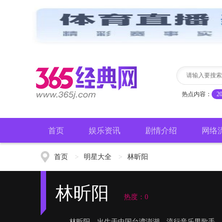
热点内容：
2
首页
娱乐资讯
剧情介绍
网络
首页
>
明星大全
>
林昕阳
林昕阳
热度：0
林昕阳，出生于中国台湾澎湖，流行音乐男歌手、