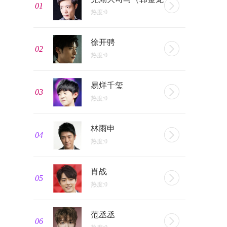
01
热度:0
徐开骋
02
热度:0
易烊千玺
03
热度:0
林雨申
04
热度:0
肖战
05
热度:0
范丞丞
06