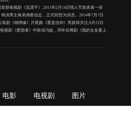
演首部电视剧《流漂子》;2011年2月14日情人节发表第一张
，饰演男主角弟弟蔡信志，正式转型为演员。2014年7月7日
唱古装剧《锦绣缘》片尾曲《爱是信仰》而获得关注;6月22日
阳在电视剧《爱国者》中扮演冯超，同年在网剧《我的女友要上
电影
电视剧
图片