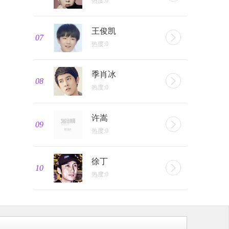
热度:0
王俊凯
07
热度:0
季肖冰
08
热度:0
许嵩
09
热度:0
徐丁
10
热度:0