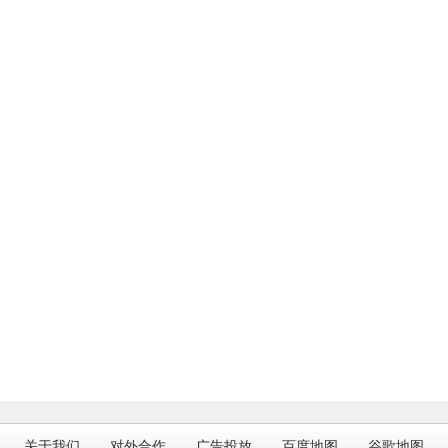
关于我们
对外合作
广告投放
百度地图
谷歌地图