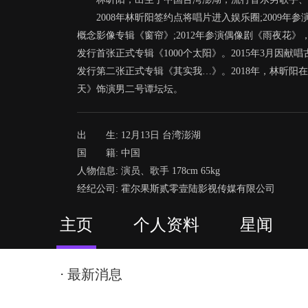
2008年林昕阳签约点将唱片进入娱乐圈;2009年参
概念影像专辑《窗帘》;2012年参演偶像剧《雨夜花》
发行首张正式专辑《1000个太阳》。2015年3月因献
发行第二张正式专辑《其实我…》。2018年，林昕
天》饰演男二号谭坛坛。
>>>
出 生: 12月13日 台湾澎湖
国 籍: 中国
人物信息: 演员、歌手 178cm 65kg
经纪公司: 霍尔果斯贰零壹陆影视传媒有限公司
主页
个人资料
星闻
⋅ 最新消息