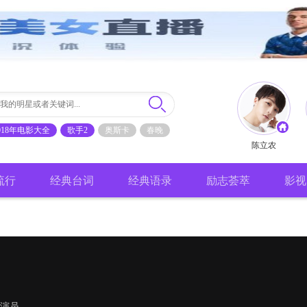
018年电影大全
歌手2
奥斯卡
春晚
陈立农
流行
经典台词
经典语录
励志荟萃
影视
演员。