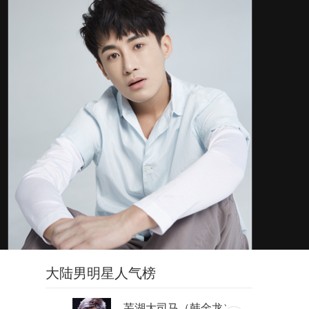
大陆男明星人气榜
芜湖大司马（韩金龙）