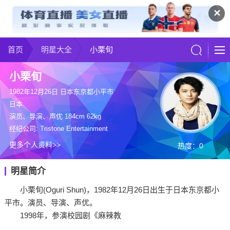
✕
首页
明星大全
小栗旬
小栗旬
1982年12月26日 日本东京都小平市
日本
演员、导演、声优 184cm 62kg
经纪公司: Tristone Entertainment
更多个人资料>>
热度：0
明星简介
小栗旬(Oguri Shun)，1982年12月26日出生于日本东京都小
平市。演员、导演、声优。
1998年，参演校园剧《麻辣教
...