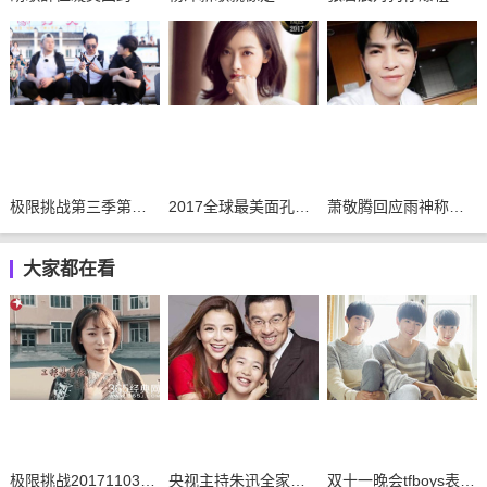
极限挑战第三季第九期插曲背景音乐整理
2017全球最美面孔候选人有你的偶像吗
萧敬腾回应雨神称号：不要再问我下不下雨了
大家都在看
极限挑战20171103期插曲汇总
央视主持朱迅全家福曝光
双十一晚会tfboys表演节目曝光