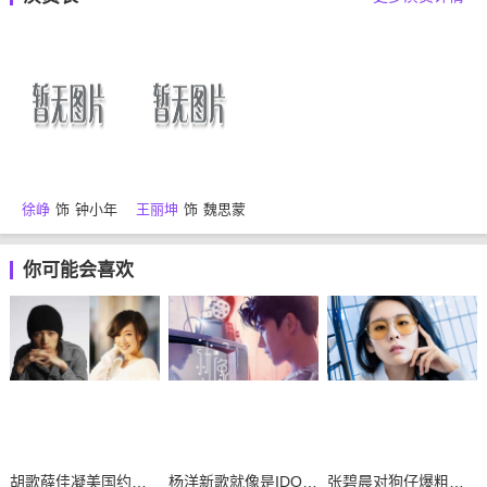
徐峥
饰
钟小年
王丽坤
饰
魏思蒙
你可能会喜欢
胡歌薛佳凝美国约会再续前缘？
杨洋新歌就像是IDOL下载试听mv及歌词
张碧晨对狗仔爆粗口是真是假