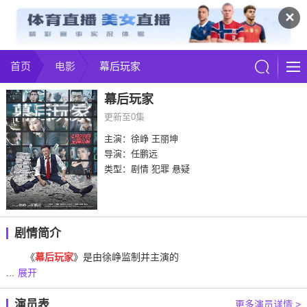
✕
首页
电影
幕后玩家
幕后玩家
更新至0集
主演：徐峥 王丽坤
导演：任鹏远
类型：剧情 犯罪 悬疑
剧情简介
《
幕后玩家
》是由徐峥监制并主演的
...
展开
演员表
更多演员详情 >