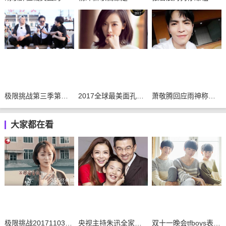
极限挑战第三季第九期插曲背景音乐整理
2017全球最美面孔候选人有你的偶像吗
萧敬腾回应雨神称号：不要再问我下不下雨了
大家都在看
极限挑战20171103期插曲汇总
央视主持朱迅全家福曝光
双十一晚会tfboys表演节目曝光