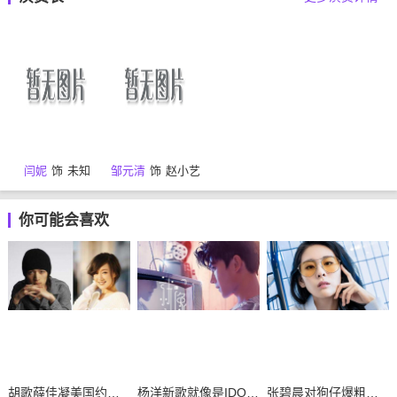
闫妮
饰
未知
邹元清
饰
赵小艺
你可能会喜欢
胡歌薛佳凝美国约会再续前缘？
杨洋新歌就像是IDOL下载试听mv及歌词
张碧晨对狗仔爆粗口是真是假