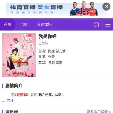
✕
首页
电影
我是你妈
我是你妈
已完结
主演：闫妮 邹元清
导演：张骁
类型：喜剧 剧情
剧情简介
《
我是你妈
》是由张骁导演，闫妮、
...
展开
演员表
更多演员详情 >