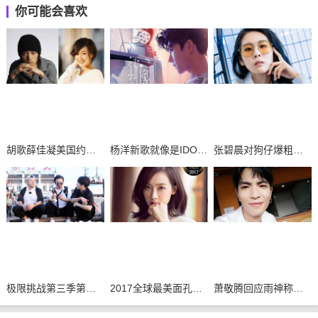
你可能会喜欢
胡歌薛佳凝美国约会再续前缘？
杨洋新歌就像是IDOL下载试听mv及歌词
张碧晨对狗仔爆粗口是真是假
极限挑战第三季第九期插曲背景音乐整理
2017全球最美面孔候选人有你的偶像吗
萧敬腾回应雨神称号：不要再问我下不下雨了