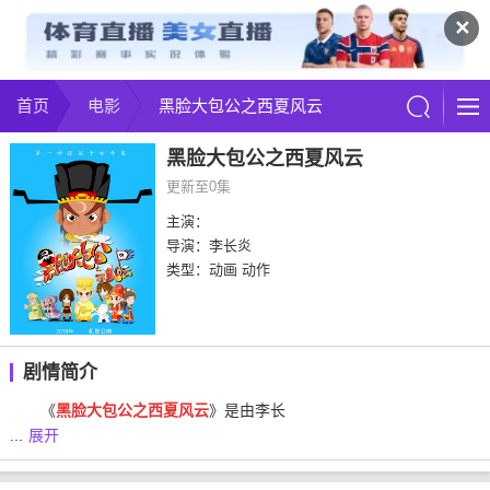
✕
首页
电影
黑脸大包公之西夏风云
黑脸大包公之西夏风云
更新至0集
主演：
导演：李长炎
类型：动画 动作
剧情简介
《
黑脸大包公之西夏风云
》是由李长
...
展开