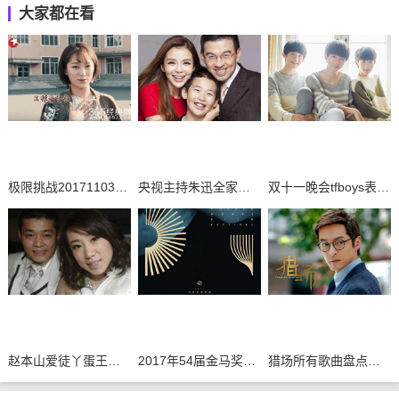
大家都在看
极限挑战20171103期插曲汇总
央视主持朱迅全家福曝光
双十一晚会tfboys表演节目曝光
赵本山爱徒丫蛋王金龙离婚
2017年54届金马奖获奖名单
猎场所有歌曲盘点汇总