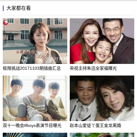
大家都在看
极限挑战20171103期插曲汇总
央视主持朱迅全家福曝光
双十一晚会tfboys表演节目曝光
赵本山爱徒丫蛋王金龙离婚