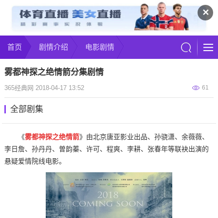
✕
首页
剧情介绍
电影剧情
雾都神探之绝情箭分集剧情
365经典网 2018-04-17 13:52
61
全部剧集
《
雾都神探之绝情箭
》由北京唐亚影业出品、孙骁潇、余薇薇、
李日詹、孙丹丹、曽韵蓁、许可、程爽、李耕、张春年等联袂出演的
悬疑爱情院线电影。