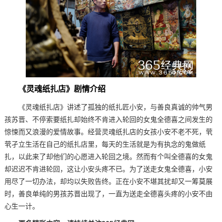
《灵魂纸扎店》剧情介绍
《灵魂纸扎店》讲述了孤独的纸扎匠小安，与善良真诚的帅气男
孩苏晋、不停索要纸扎却始终不肯进入轮回的女鬼全德喜之间发生的
惊悚而又浪漫的爱情故事。经营灵魂纸扎店的女孩小安不老不死，茕
茕孑立生活在自己的纸扎店里，每天的生活就是为有执念的鬼做纸
扎，以此来了却他们的心愿进入轮回之境。然而有个叫全德喜的女鬼
却迟迟不肯进轮回，这让小安头疼不已。为了送走女鬼全德喜，小安
用尽了一切办法，却均以失败告终。正在小安不堪其扰却又一筹莫展
时，善良单纯的男孩苏晋出现了，一直为送走全德喜头疼的小安不由
心生一计。