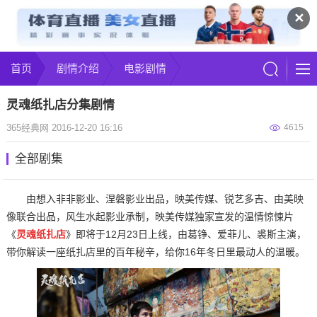
✕
首页
剧情介绍
电影剧情
灵魂纸扎店分集剧情
365经典网 2016-12-20 16:16
4615
全部剧集
由想入非非影业、涅磐影业出品，映美传媒、锐艺多吉、由美映
像联合出品，风生水起影业承制，映美传媒独家宣发的温情惊悚片
《
灵魂纸扎店
》即将于12月23日上线，由葛铮、爱菲儿、裘斯主演，
带你解读一座纸扎店里的百年秘辛，给你16年冬日里最动人的温暖。