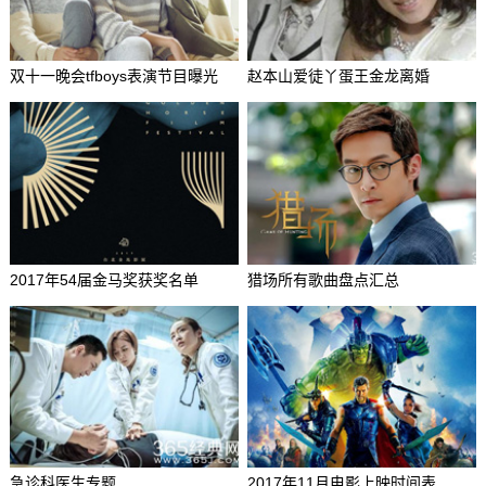
双十一晚会tfboys表演节目曝光
赵本山爱徒丫蛋王金龙离婚
2017年54届金马奖获奖名单
猎场所有歌曲盘点汇总
急诊科医生专题
2017年11月电影上映时间表