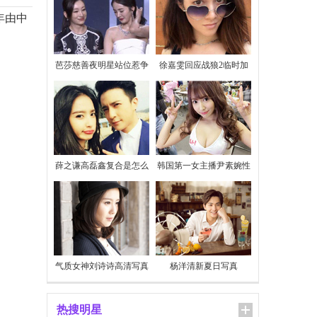
9年由中
芭莎慈善夜明星站位惹争
徐嘉雯回应战狼2临时加
议
价
薛之谦高磊鑫复合是怎么
韩国第一女主播尹素婉性
回事
感私照
气质女神刘诗诗高清写真
杨洋清新夏日写真
热搜明星