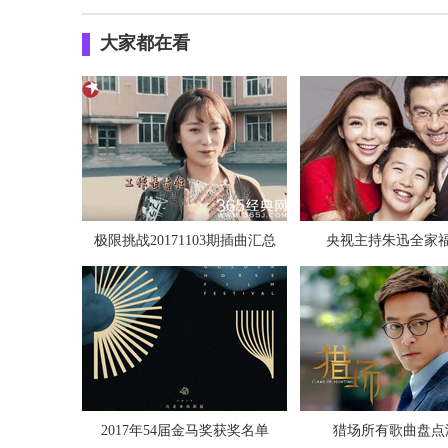
大家都在看
极限挑战20171103期插曲汇总
央视主持朱迅全家
2017年54届金马奖获奖名单
猎场所有歌曲盘点