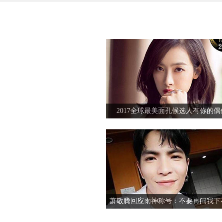
胡歌薛佳凝美国约会再续前缘
杨洋新歌就像是IDOL下载试听mv