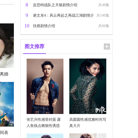
8
反恐特战队之天狼剧情介绍
共48集
9
谢文东4：风云再起之再战江湖剧情介
共140集
10
绍
扶摇剧情介绍
共66集
图文推荐
离婚
乐整理
张艺兴性感登封面 露
高圆圆性感优雅时尚写
人鱼线点燃狼性诱惑
真大片
时间表