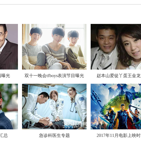
张碧晨对狗仔爆粗口是真是假
福曝光
双十一晚会tfboys表演节目曝光
赵本山爱徒丫蛋王金龙
极限挑战第三季第九期插曲背景音
汇总
急诊科医生专题
2017年11月电影上映