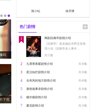
陈小纭
徐开骋
热门剧情
1
网剧回廊亭剧情介绍
《回廊亭》是改编自东野圭吾推
理小说《回廊亭杀人事件 ...
？
共12集
2
九霄寒夜暖剧情介绍
共36集
3
星汉灿烂剧情介绍
共56集
4
去有风的地方剧情介绍
共40集
5
唐朝诡事录剧情介绍
共36集
6
楼外楼剧情介绍
共36集
及歌词
7
夏花剧情介绍
共24集