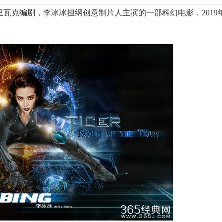
)是亚历克斯·里瓦克编剧，李冰冰担纲创意制片人主演的一部科幻电影，201