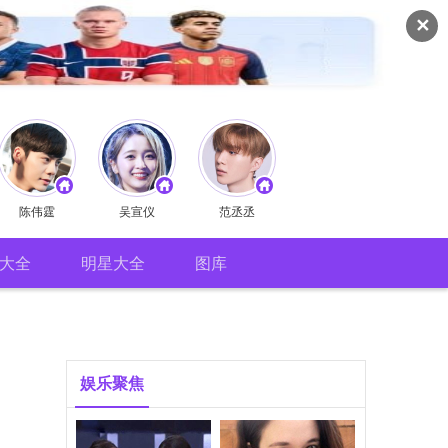
✕
陈伟霆
吴宣仪
范丞丞
大全
明星大全
图库
娱乐聚焦