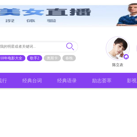
018年电影大全
歌手2
奥斯卡
春晚
陈立农
流行
经典台词
经典语录
励志荟萃
影视