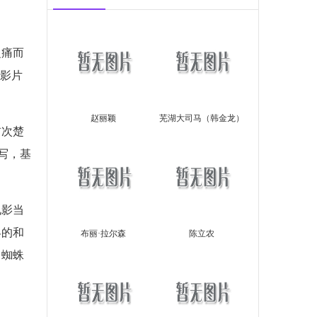
之痛而
。影片
赵丽颖
芜湖大司马（韩金龙）
首次楚
写，基
电影当
界的和
布丽·拉尔森
陈立农
、蜘蛛