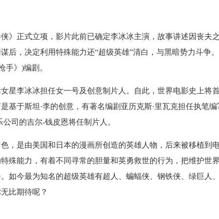
影侠》正式立项，影片此前已确定李冰冰主演，故事讲述因丧夫
谋后，决定利用特殊能力还“超级英雄”清白，与黑暗势力斗争
枪手》)编剧。
际女星李冰冰担任女一号及创意制片人。自此，世界电影史上将
是基于斯坦·李的创意，有著名编剧亚历克斯·里瓦克担任执笔编
乐公司的吉尔-钱皮恩将任制片人。
角色，是由美国和日本的漫画所创造的英雄人物，后来被移植到
的特殊能力，有着不同寻常的胆量和英勇救世的行为，把维护世
争。如今最为知名的超级英雄有超人、蝙蝠侠、钢铁侠、绿巨人
你无比期待呢？