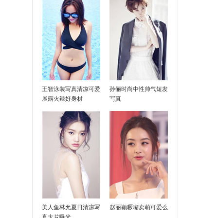
像吗
王智泳装写真清凉可爱
孙俪时尚中性帅气短发
展露火辣好身材
写真
不下雨
美人鱼林允夏日清凉写
赵丽颖噘嘴卖萌可爱么
真大片曝光