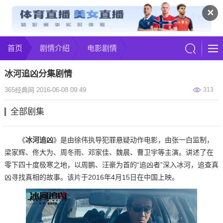
✕
首页
剧情介绍
电影剧情
冰河追凶分集剧情
365经典网 2016-06-08 09:49
313
全部剧集
《
冰河追凶
》是由徐伟执导犯罪悬疑动作电影，由张一白监制，
梁家辉、佟大为、周冬雨、邓家佳、魏晨、曹卫宇等主演。讲述了在
零下四十度极寒之地，以周鹏、汪豪为首的“追凶者”深入冰河，追查真
凶寻找真相的故事。该片于2016年4月15日在中国上映。