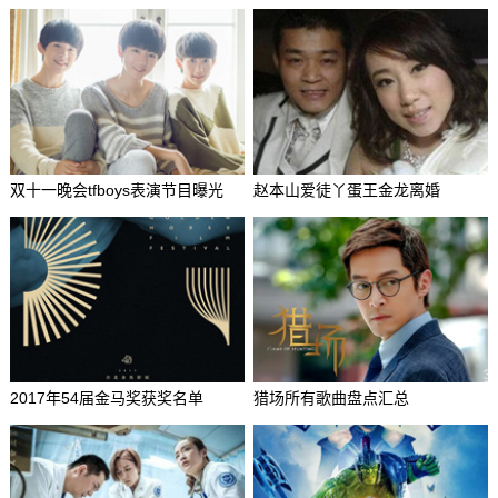
双十一晚会tfboys表演节目曝光
赵本山爱徒丫蛋王金龙离婚
2017年54届金马奖获奖名单
猎场所有歌曲盘点汇总