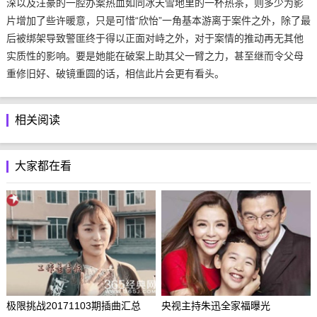
深以及汪豪的一腔办案热血如同冰天雪地里的一杯热茶，则多少为影
片增加了些许暖意，只是可惜“欣怡”一角基本游离于案件之外，除了最
后被绑架导致警匪终于得以正面对峙之外，对于案情的推动再无其他
实质性的影响。要是她能在破案上助其父一臂之力，甚至继而令父母
重修旧好、破镜重圆的话，相信此片会更有看头。
相关阅读
大家都在看
极限挑战20171103期插曲汇总
央视主持朱迅全家福曝光