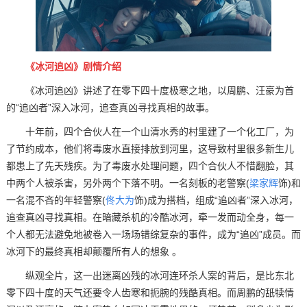
《冰河追凶》剧情介绍
《冰河追凶》讲述了在零下四十度极寒之地，以周鹏、汪豪为首
的“追凶者”深入冰河，追查真凶寻找真相的故事。
十年前，四个合伙人在一个山清水秀的村里建了一个化工厂，为
了节约成本，他们将毒废水直接排放到河里，这导致村里很多新生儿
都患上了先天残疾。为了毒废水处理问题，四个合伙人不惜翻脸，其
中两个人被杀害，另外两个下落不明。一名刻板的老警察(
梁家辉
饰)和
一名混不吝的年轻警察(
佟大为
饰)成为搭档，组成“追凶者”深入冰河，
追查真凶寻找真相。在暗藏杀机的冷酷冰河，牵一发而动全身，每一
个人都无法避免地被卷入一场场错综复杂的事件，成为“追凶”成员。而
冰河下的最终真相却颠覆所有人的想象 。
纵观全片，这一出迷离凶残的冰河连环杀人案的背后，是比东北
零下四十度的天气还要令人齿寒和扼腕的残酷真相。而周鹏的舐犊情