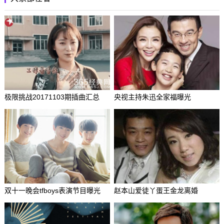
极限挑战20171103期插曲汇总
央视主持朱迅全家福曝光
双十一晚会tfboys表演节目曝光
赵本山爱徒丫蛋王金龙离婚