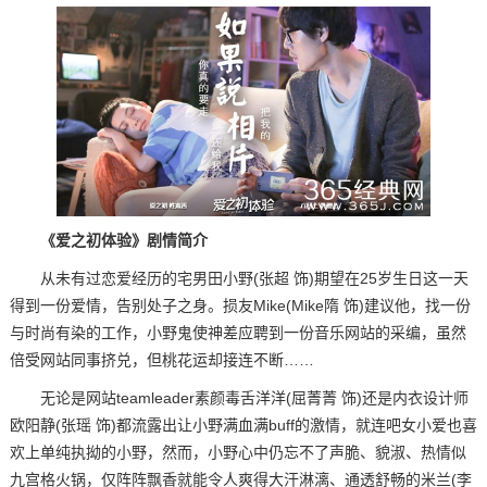
《爱之初体验》剧情简介
从未有过恋爱经历的宅男田小野(张超 饰)期望在25岁生日这一天
得到一份爱情，告别处子之身。损友Mike(Mike隋 饰)建议他，找一份
与时尚有染的工作，小野鬼使神差应聘到一份音乐网站的采编，虽然
倍受网站同事挤兑，但桃花运却接连不断……
无论是网站teamleader素颜毒舌洋洋(屈菁菁 饰)还是内衣设计师
欧阳静(张瑶 饰)都流露出让小野满血满buff的激情，就连吧女小爱也喜
欢上单纯执拗的小野，然而，小野心中仍忘不了声脆、貌淑、热情似
九宫格火锅，仅阵阵飘香就能令人爽得大汗淋漓、通透舒畅的米兰(李