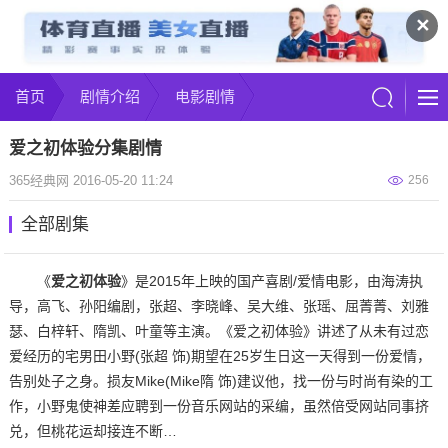
✕
首页
剧情介绍
电影剧情
爱之初体验分集剧情
365经典网 2016-05-20 11:24
256
全部剧集
《
爱之初体验
》是2015年上映的国产喜剧/爱情电影，由海涛执
导，高飞、孙阳编剧，张超、李晓峰、吴大维、张瑶、屈菁菁、刘雅
瑟、白梓轩、隋凯、叶童等主演。《爱之初体验》讲述了从未有过恋
爱经历的宅男田小野(张超 饰)期望在25岁生日这一天得到一份爱情，
告别处子之身。损友Mike(Mike隋 饰)建议他，找一份与时尚有染的工
作，小野鬼使神差应聘到一份音乐网站的采编，虽然倍受网站同事挤
兑，但桃花运却接连不断…