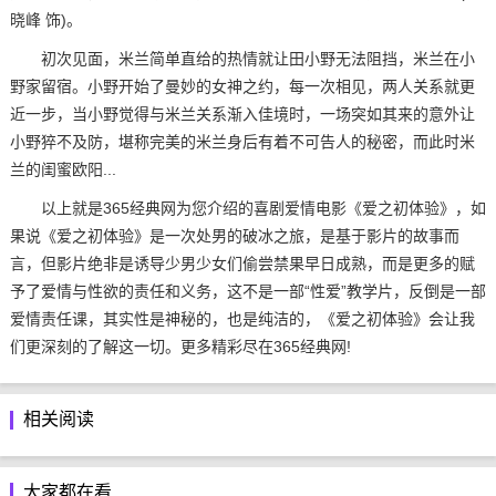
晓峰 饰)。
初次见面，米兰简单直给的热情就让田小野无法阻挡，米兰在小
野家留宿。小野开始了曼妙的女神之约，每一次相见，两人关系就更
近一步，当小野觉得与米兰关系渐入佳境时，一场突如其来的意外让
小野猝不及防，堪称完美的米兰身后有着不可告人的秘密，而此时米
兰的闺蜜欧阳...
以上就是365经典网为您介绍的喜剧爱情电影《爱之初体验》，如
果说《爱之初体验》是一次处男的破冰之旅，是基于影片的故事而
言，但影片绝非是诱导少男少女们偷尝禁果早日成熟，而是更多的赋
予了爱情与性欲的责任和义务，这不是一部“性爱”教学片，反倒是一部
爱情责任课，其实性是神秘的，也是纯洁的，《爱之初体验》会让我
们更深刻的了解这一切。更多精彩尽在365经典网!
相关阅读
大家都在看