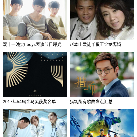
双十一晚会tfboys表演节目曝光
赵本山爱徒丫蛋王金龙离婚
2017年54届金马奖获奖名单
猎场所有歌曲盘点汇总