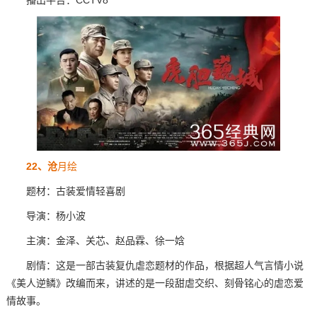
播出平台：CCTV8
22、沧
月绘
题材：古装爱情轻喜剧
导演：杨小波
主演：金泽、关芯、赵品霖、徐一娢
剧情：这是一部古装复仇虐恋题材的作品，根据超人气言情小说
《美人逆鳞》改编而来，讲述的是一段甜虐交织、刻骨铭心的虐恋爱
情故事。