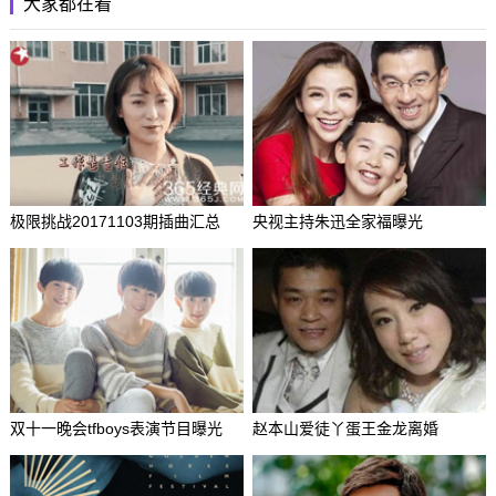
大家都在看
极限挑战20171103期插曲汇总
央视主持朱迅全家福曝光
双十一晚会tfboys表演节目曝光
赵本山爱徒丫蛋王金龙离婚