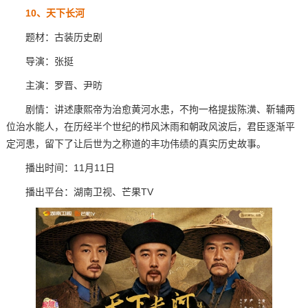
10、天下长河
题材：古装历史剧
导演：张挺
主演：罗晋、尹昉
剧情：讲述康熙帝为治愈黄河水患，不拘一格提拔陈潢、靳辅两
位治水能人，在历经半个世纪的栉风沐雨和朝政风波后，君臣逐渐平
定河患，留下了让后世为之称道的丰功伟绩的真实历史故事。
播出时间：11月11日
播出平台：湖南卫视、芒果TV