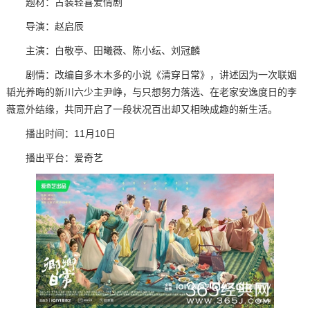
题材：古装轻喜爱情剧
导演：赵启辰
主演：白敬亭、田曦薇、陈小纭、刘冠麟
剧情：改编自多木木多的小说《清穿日常》，讲述因为一次联姻
韬光养晦的新川六少主尹峥，与只想努力落选、在老家安逸度日的李
薇意外结缘，共同开启了一段状况百出却又相映成趣的新生活。
播出时间：11月10日
播出平台：爱奇艺