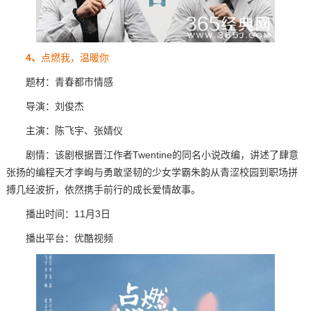
4、
点燃我，温暖你
题材：青春都市情感
导演：刘俊杰
主演：陈飞宇、张婧仪
剧情：该剧根据晋江作者Twentine的同名小说改编，讲述了肆意
张扬的编程天才李峋与勇敢坚韧的少女学霸朱韵从青涩校园到职场拼
搏几经波折，依然携手前行的成长爱情故事。
播出时间：11月3日
播出平台：优酷视频