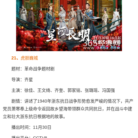
21、
虎胆巍城
题材：革命战争题材剧
导演：齐星
主演：徐佳、王文绮、齐奎、郭家铭、张璐瑶、冯国强
剧情：讲述了1940年浙东抗日战争形势愈发严峻的情况下，共产
党员萧寒奉上级命令返回故乡望海带领群众共同抗日，并在战斗中建
立和壮大浙东抗日根据地的故事。
播出时间：11月30日