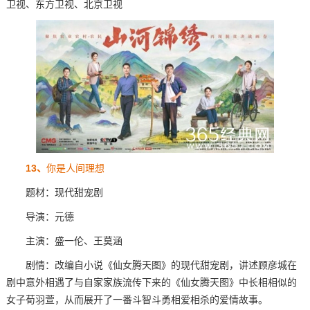
卫视、东方卫视、北京卫视
13、
你是人间理想
题材：现代甜宠剧
导演：元德
主演：
盛一伦、王莫涵
剧情：改编自小说《仙女腾天图》的现代甜宠剧，讲述顾彦城在
剧中意外相遇了与自家家族流传下来的《仙女腾天图》中长相相似的
女子荀羽萱，从而展开了一番斗智斗勇相爱相杀的爱情故事。