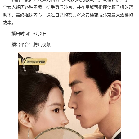
个女人经历各种困境，携手勇闯汴京，并在皇城司指挥使顾千帆的帮
助下，最终姐妹齐心，通过自己的努力将永安楼变成汴京最大酒楼的
故事。
播出时间：6月2日
播出平台：腾讯视频