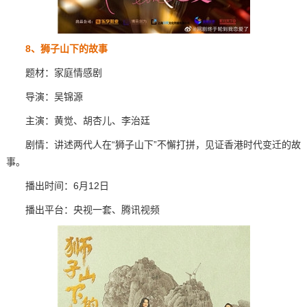
8、
狮子山下的故事
题材：家庭情感剧
导演：吴锦源
主演：黄觉、胡杏儿、李治廷
剧情：讲述两代人在“狮子山下”不懈打拼，见证香港时代变迁的故
事。
播出时间：6月12日
播出平台：央视一套、腾讯视频