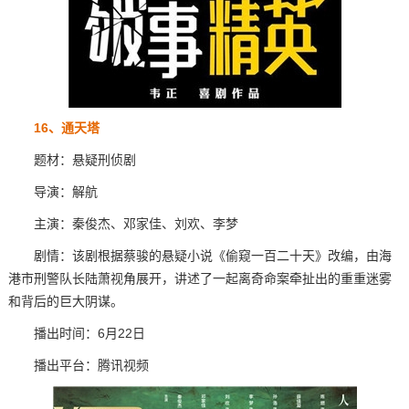
16、
通天塔
题材：悬疑刑侦剧
导演：解航
主演：秦俊杰、邓家佳、刘欢、李梦
剧情：该剧根据蔡骏的悬疑小说《偷窥一百二十天》改编，由海
港市刑警队长陆萧视角展开，讲述了一起离奇命案牵扯出的重重迷雾
和背后的巨大阴谋。
播出时间：6月22日
播出平台：腾讯视频