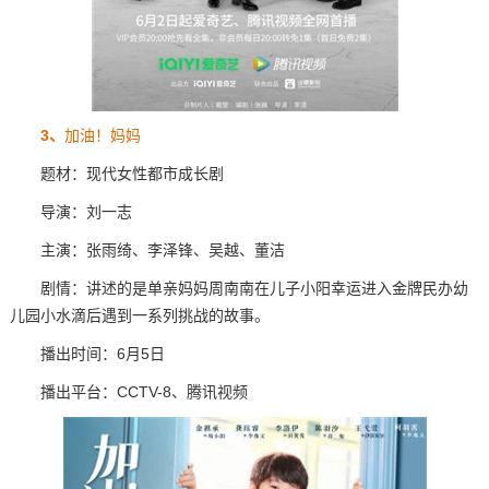
3、
加油！妈妈
题材：现代女性都市成长剧
导演：刘一志
主演：张雨绮、李泽锋、吴越、董洁
剧情：讲述的是单亲妈妈周南南在儿子小阳幸运进入金牌民办幼
儿园小水滴后遇到一系列挑战的故事。
播出时间：6月5日
播出平台：CCTV-8、腾讯视频