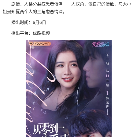
剧情：人格分裂症患者傅泽一一人双角，做自己的情敌，与大小
姐景知夏两个人的三角虐恋情深。
播出时间：6月6日
播出平台：优酷视频