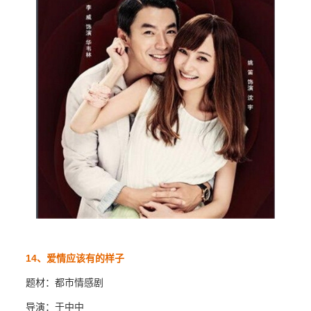
14、
爱情应该有的样子
题材：都市情感剧
导演：于中中