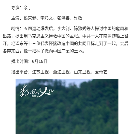
导演：余丁
主演：侯京健、李乃文、张洪睿、许敏
剧情：五四运动爆发后，李大钊、陈独秀等人探讨中国的危局和
出路，提出用马克思主义拯救中国的主张。中共一大在南湖游船上召
开，毛泽东等十三位代表怀揣改造中国的共同目标走到了一起，会后
各奔东西，像一把种子撒向中国广袤的土地。
播出时间：6月15日
播出平台：江苏卫视、浙江卫视、山东卫视、爱奇艺