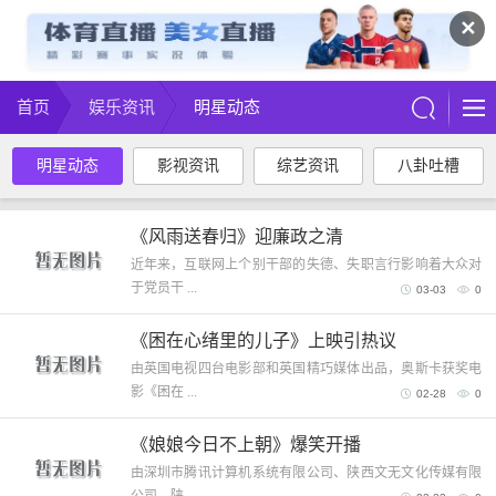
✕
首页
娱乐资讯
明星动态
明星动态
影视资讯
综艺资讯
八卦吐槽
《风雨送春归》迎廉政之清
近年来，互联网上个别干部的失德、失职言行影响着大众对
于党员干 ...
03-03
0
《困在心绪里的儿子》上映引热议
由英国电视四台电影部和英国精巧媒体出品，奥斯卡获奖电
影《困在 ...
02-28
0
《娘娘今日不上朝》爆笑开播
由深圳市腾讯计算机系统有限公司、陕西文无文化传媒有限
公司、陕 ...