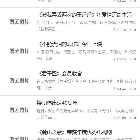
02-23
0
《被我弄丢两次的王斤斤》将爱情还给生活
2月14日，由韩琰执导，改编自郑执同名短篇小说的电影
《被我弄丢 ...
02-14
0
《不能流泪的悲伤》今日上映
由唐家辉执导，何蓝逗、蔡凡熙领衔主演，王耀庆、许光汉
特别出演 ...
02-14
0
《君子盟》会员收官
古装探案剧《君子盟》将于今日迎来会员收官，剧中各方纠
缠二十余 ...
02-13
0
梁朝伟出道40周年
近日，梁朝伟的曝光率颇高，不仅有《无名》《风再起时》
两部作品 ...
02-09
0
《麓山之歌》荣获年度优秀电视剧