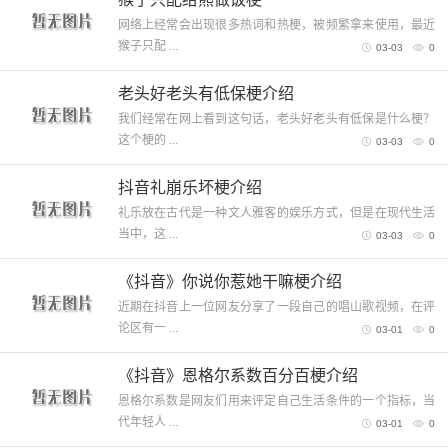
网络上经常会出现很多热词和热梗，被频繁拿来使用，最近
猴子只配 ...
03-03
0
老头好老头有低保梗介绍
我们经常在网上看到这句话，老头好老头有低保是什么梗？
这个梗的 ...
03-03
0
抖音礼崩乐坏梗介绍
礼乐放在古代是一种文人雅客的娱乐方式，但是在现代生活
当中，这 ...
03-03
0
《抖音》你说你惹她干嘛梗介绍
近期在抖音上一位网友分享了一段自己的唱山歌视频，在评
论区有一 ...
03-01
0
《抖音》恩格尔系数百分百梗介绍
恩格尔系数是网友们用来评定自己生活条件的一个指标，当
代年轻人 ...
03-01
0