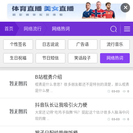
✕
首页
网络流行
网络热词
个性签名
日志说说
广告语
流行音乐
生日祝福
节日短信
笑话段子
网络热词
B站棍勇介绍
棍勇是什么意思？很多朋友都还不是特别的清楚，那么棍勇
是什么梗 ...
03-03
0
抖音队长让我吸引火力梗
大家还记得“吃鸡手指舞”吗？提起这个估计很多人脑海中闪
现的魔 ...
03-03
0
猴子只配给熊做饭梗